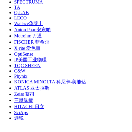
SPECTRUMA
TA
Q-LAB
LECO
Wallace华莱士
Anton Paar 安东帕
Metrohm 万通
FISCHER 菲希尔
X-rite 爱色丽
OptiSense
IP美国工业物理
TQC SHEEN
C&W
Phynix
KONICA MINOLTA 科尼卡-美能达
ATLAS 亚太拉斯
Zeiss 蔡司
三思纵横
HITACHI 日立
SciAps
迦锐