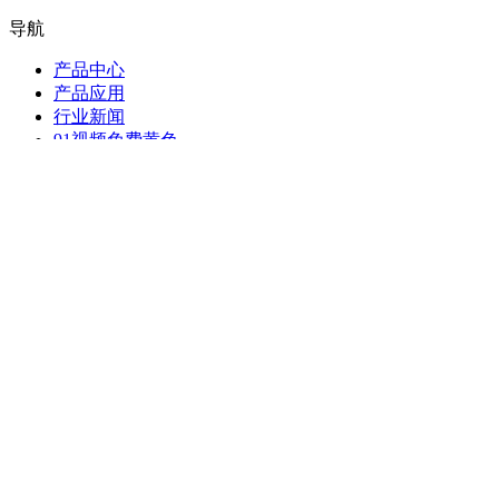
导航
产品中心
产品应用
行业新闻
91视频免费黄色
关于91视频你懂的
联系91视频你懂的
联系方式
电话：021-65176388, 65176399, 51078211
地址：上海市杨浦区锦创路20号1601室
Copyright © 2011-2022 91视频你懂的91视频IOS下载系统
备案号：
沪ICP备91750641号
公安备案号：
31011002000273
号
网站地图
网站地图
技术支持：
上海网站建设