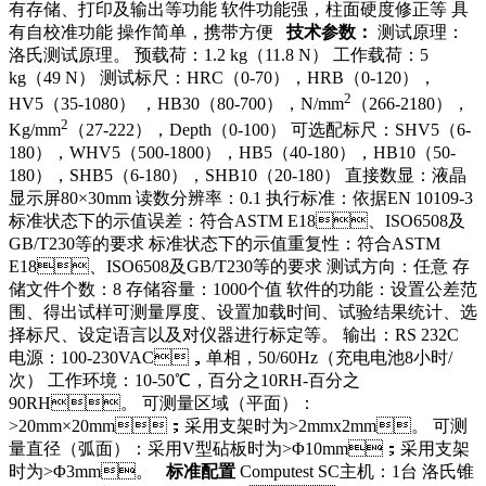
有存储、打印及输出等功能 软件功能强，柱面硬度修正等 具
有自校准功能 操作简单，携带方便
技术参数：
测试原理：
洛氏测试原理。 预载荷：1.2 kg（11.8 N） 工作载荷：5
kg（49 N） 测试标尺：HRC（0-70），HRB（0-120），
2
HV5（35-1080） ，HB30（80-700），N/mm
（266-2180），
2
Kg/mm
（27-222），Depth（0-100） 可选配标尺：SHV5（6-
180），WHV5（500-1800），HB5（40-180），HB10（50-
180），SHB5（6-180），SHB10（20-180） 直接数显：液晶
显示屏80×30mm 读数分辨率：0.1 执行标准：依据EN 10109-3
标准状态下的示值误差：符合ASTM E18、ISO6508及
GB/T230等的要求 标准状态下的示值重复性：符合ASTM
E18、ISO6508及GB/T230等的要求 测试方向：任意 存
储文件个数：8 存储容量：1000个值 软件的功能：设置公差范
围、得出试样可测量厚度、设置加载时间、试验结果统计、选
择标尺、设定语言以及对仪器进行标定等。 输出：RS 232C
电源：100-230VAC，单相，50/60Hz（充电电池8小时/
次） 工作环境：10-50℃，百分之10RH-百分之
90RH。 可测量区域（平面）：
>20mm×20mm；采用支架时为>2mmx2mm。 可测
量直径（弧面）：采用V型砧板时为>Φ10mm；采用支架
时为>Φ3mm。
标准配置
Computest SC主机：1台 洛氏锥