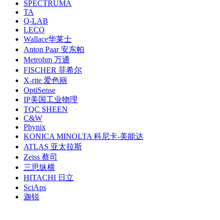
SPECTRUMA
TA
Q-LAB
LECO
Wallace华莱士
Anton Paar 安东帕
Metrohm 万通
FISCHER 菲希尔
X-rite 爱色丽
OptiSense
IP美国工业物理
TQC SHEEN
C&W
Phynix
KONICA MINOLTA 科尼卡-美能达
ATLAS 亚太拉斯
Zeiss 蔡司
三思纵横
HITACHI 日立
SciAps
迦锐