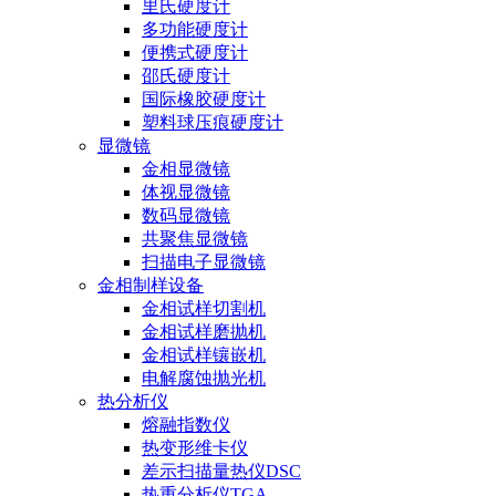
里氏硬度计
多功能硬度计
便携式硬度计
邵氏硬度计
国际橡胶硬度计
塑料球压痕硬度计
显微镜
金相显微镜
体视显微镜
数码显微镜
共聚焦显微镜
扫描电子显微镜
金相制样设备
金相试样切割机
金相试样磨抛机
金相试样镶嵌机
电解腐蚀抛光机
热分析仪
熔融指数仪
热变形维卡仪
差示扫描量热仪DSC
热重分析仪TGA