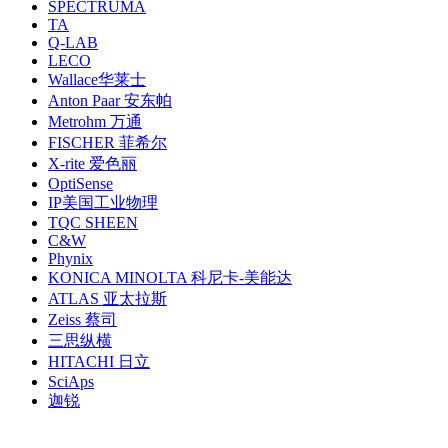
SPECTRUMA
TA
Q-LAB
LECO
Wallace华莱士
Anton Paar 安东帕
Metrohm 万通
FISCHER 菲希尔
X-rite 爱色丽
OptiSense
IP美国工业物理
TQC SHEEN
C&W
Phynix
KONICA MINOLTA 科尼卡-美能达
ATLAS 亚太拉斯
Zeiss 蔡司
三思纵横
HITACHI 日立
SciAps
迦锐