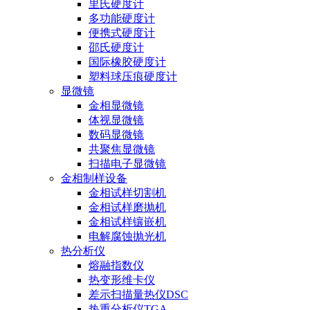
里氏硬度计
多功能硬度计
便携式硬度计
邵氏硬度计
国际橡胶硬度计
塑料球压痕硬度计
显微镜
金相显微镜
体视显微镜
数码显微镜
共聚焦显微镜
扫描电子显微镜
金相制样设备
金相试样切割机
金相试样磨抛机
金相试样镶嵌机
电解腐蚀抛光机
热分析仪
熔融指数仪
热变形维卡仪
差示扫描量热仪DSC
热重分析仪TGA