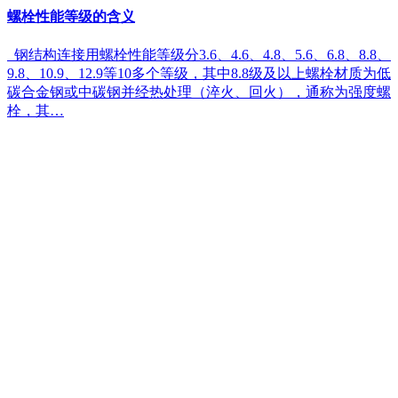
螺栓性能等级的含义
钢结构连接用螺栓性能等级分3.6、4.6、4.8、5.6、6.8、8.8、
9.8、10.9、12.9等10多个等级，其中8.8级及以上螺栓材质为低
碳合金钢或中碳钢并经热处理（淬火、回火），通称为强度螺
栓，其…
详情 »
1
2
3
»
专业的91视频IOS下载检测方案提供商
Professional laboratory testing solutions provider
导航
产品中心
产品应用
行业新闻
91视频免费黄色
关于91视频你懂的