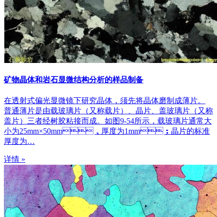
矿物晶体和岩石显微结构分析的样品制备
在透射式偏光显微镜下研究晶体，须先将晶体磨制成薄片。
普通薄片是由载玻璃片（又称载片）、晶片、盖玻璃片（又称
盖片）三者经树胶粘接而成。如图9-54所示，载玻璃片通常大
小为25mm×50mm，厚度为1mm；晶片的标准
厚度为…
详情 »