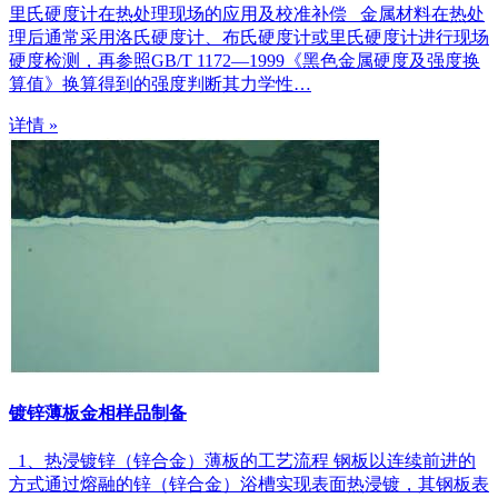
里氏硬度计在热处理现场的应用及校准补偿 金属材料在热处
理后通常采用洛氏硬度计、布氏硬度计或里氏硬度计进行现场
硬度检测，再参照GB/T 1172—1999《黑色金属硬度及强度换
算值》换算得到的强度判断其力学性…
详情 »
镀锌薄板金相样品制备
1、热浸镀锌（锌合金）薄板的工艺流程 钢板以连续前进的
方式通过熔融的锌（锌合金）浴槽实现表面热浸镀，其钢板表