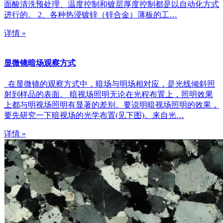
面酸清洗预处理、温度控制和镀层厚度控制都是以自动化方式
进行的。 2、各种热浸镀锌（锌合金）薄板的工…
详情 »
显微镜暗场观察方式
在显微镜的观察方式中，暗场与明场相对应，是光线倾斜照
射到样品的表面。 暗视场照明无论在光程布置上，照明效果
上都与明视场照明有显著的差别。要说明暗视场照明的效果，
要先研究一下暗视场的光学布置(见下图)。来自光…
详情 »