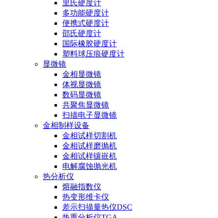
里氏硬度计
多功能硬度计
便携式硬度计
邵氏硬度计
国际橡胶硬度计
塑料球压痕硬度计
显微镜
金相显微镜
体视显微镜
数码显微镜
共聚焦显微镜
扫描电子显微镜
金相制样设备
金相试样切割机
金相试样磨抛机
金相试样镶嵌机
电解腐蚀抛光机
热分析仪
熔融指数仪
热变形维卡仪
差示扫描量热仪DSC
热重分析仪TGA