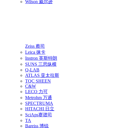
Wilson 威尔逊
Zeiss 蔡司
Leica 徕卡
Instron 英斯特朗
SUNS 三思纵横
Q-LAB
ATLAS 亚太拉斯
TQC SHEEN
C&W
LECO 力可
Metrohm 万通
SPECTRUMA
HITACHI 日立
SciAps赛谱司
TA
Bareiss 博锐