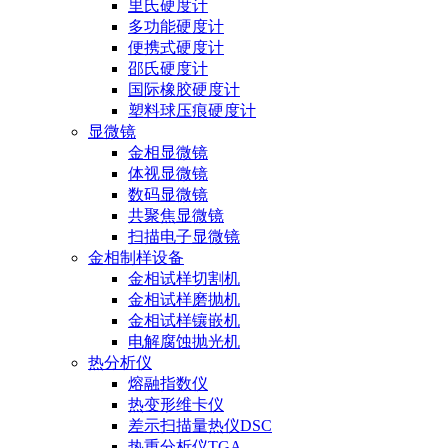
里氏硬度计
多功能硬度计
便携式硬度计
邵氏硬度计
国际橡胶硬度计
塑料球压痕硬度计
显微镜
金相显微镜
体视显微镜
数码显微镜
共聚焦显微镜
扫描电子显微镜
金相制样设备
金相试样切割机
金相试样磨抛机
金相试样镶嵌机
电解腐蚀抛光机
热分析仪
熔融指数仪
热变形维卡仪
差示扫描量热仪DSC
热重分析仪TGA