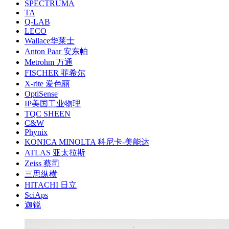
SPECTRUMA
TA
Q-LAB
LECO
Wallace华莱士
Anton Paar 安东帕
Metrohm 万通
FISCHER 菲希尔
X-rite 爱色丽
OptiSense
IP美国工业物理
TQC SHEEN
C&W
Phynix
KONICA MINOLTA 科尼卡-美能达
ATLAS 亚太拉斯
Zeiss 蔡司
三思纵横
HITACHI 日立
SciAps
迦锐