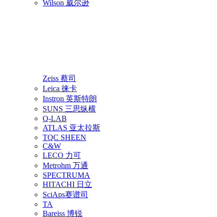
Wilson 威尔逊
Zeiss 蔡司
Leica 徕卡
Instron 英斯特朗
SUNS 三思纵横
Q-LAB
ATLAS 亚太拉斯
TQC SHEEN
C&W
LECO 力可
Metrohm 万通
SPECTRUMA
HITACHI 日立
SciAps赛谱司
TA
Bareiss 博锐