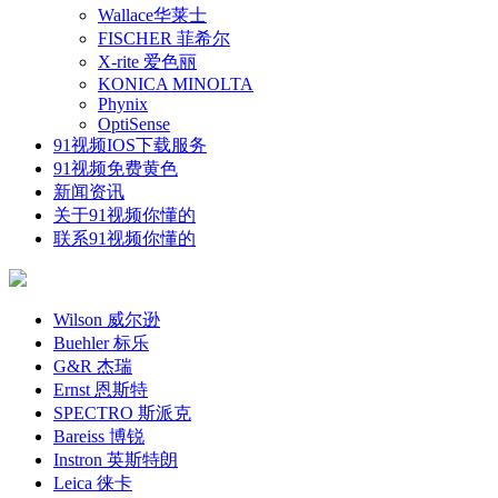
Wallace华莱士
FISCHER 菲希尔
X-rite 爱色丽
KONICA MINOLTA
Phynix
OptiSense
91视频IOS下载服务
91视频免费黄色
新闻资讯
关于91视频你懂的
联系91视频你懂的
Wilson 威尔逊
Buehler 标乐
G&R 杰瑞
Ernst 恩斯特
SPECTRO 斯派克
Bareiss 博锐
Instron 英斯特朗
Leica 徕卡