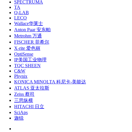
SPECTRUMA
TA
Q-LAB
LECO
Wallace华莱士
Anton Paar 安东帕
Metrohm 万通
FISCHER 菲希尔
X-rite 爱色丽
OptiSense
IP美国工业物理
TQC SHEEN
C&W
Phynix
KONICA MINOLTA 科尼卡-美能达
ATLAS 亚太拉斯
Zeiss 蔡司
三思纵横
HITACHI 日立
SciAps
迦锐