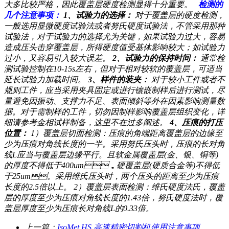
大多比较严格，因此覆盖层硬度检测显得十分重要。
检测的
几个注意事项：
1
、试验力的选择：
对于覆盖层的硬度检测，
一般选用显微硬度试验法或者努氏硬度试验法，不管采用那种
试验法，对于试验力的选择尤为关键，如果试验力过大，容易
造成压头击穿覆盖层，所得硬度值受基体影响较大；如试验力
过小，又容易引入较大误差。
2
、试验力的保持时间：
通常检
测试验控制在10-15s左右，但对于相对较软的覆盖层，可适当
延长试验力加载时间。
3
、样件的装夹：
对于较小工件或者不
规则工件，应当采用夹具固定或进行镶嵌制样后进行测试，尽
量避免因振动、支撑力不足、表面倾斜等外在因素影响测量数
据。对于需制样的工件，切勿因制样影响覆盖层组织变化，详
细请参考金相试样制备，这里不在过多阐述。
4
、压痕的打压
位置：
1）覆盖层切面检测：压痕的角端距离覆盖层的边缘至
少为压痕对角线长度的一半。采用努氏压头时，压痕的长对角
线L应当与覆盖层边缘平行。且软金属覆盖层(金、银、铜等)
的厚度不得低于400um，硬覆盖层(硬质合金等)不得低
于25um。采用维氏压头时，两个压头的距离至少为压痕
长度的2.5倍以上。 2）覆盖层表面检测：维氏硬度法氏，覆盖
层的厚度至少为压痕对角线长度的1.43倍，努氏硬度法时，覆
盖层厚度至少为压痕长对角线L的0.33倍。
上一篇：
IsoMet HS 高速精密切割机使用注意事项