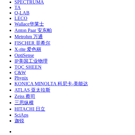
SPECTRUMA
TA
Q-LAB
LECO
Wallace华莱士
Anton Paar 安东帕
Metrohm 万通
FISCHER 菲希尔
X-rite 爱色丽
OptiSense
IP美国工业物理
TQC SHEEN
C&W
Phynix
KONICA MINOLTA 科尼卡-美能达
ATLAS 亚太拉斯
Zeiss 蔡司
三思纵横
HITACHI 日立
SciAps
迦锐