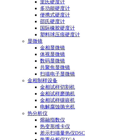
里氏硬度计
多功能硬度计
便携式硬度计
邵氏硬度计
国际橡胶硬度计
塑料球压痕硬度计
显微镜
金相显微镜
体视显微镜
数码显微镜
共聚焦显微镜
扫描电子显微镜
金相制样设备
金相试样切割机
金相试样磨抛机
金相试样镶嵌机
电解腐蚀抛光机
热分析仪
熔融指数仪
热变形维卡仪
差示扫描量热仪DSC
热重分析仪TGA