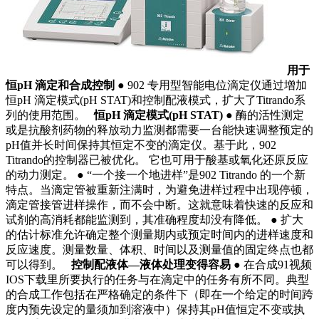
用于
恒
pH
滴定和合成控制
● 902 专用型智能电位滴定仪通过增加
恒pH 滴定模式(pH STAT)和控制配液模式，扩大了Titrando系
列的使用范围。
恒
pH
滴定模式
(pH STAT)
● 酶的活性测定
或是抗酸剂药物的释放动力监测都需要一台能快速调整预定的
pH值并长时间保持其恒定不变的滴定仪。基于此，902
Titrando的控制器已被优化。 它也可用于酸基或氧化还原反应
的动力测定。 ● “一个接一个地进样”是902 Titrando 的一个新
特点。当滴定管被重新注满时，为避免进样过程中出现停顿，
滴定管接管进样操作，而不会中断。这就意味着快速的反应和
试剂的高消耗都能监测到，其准确程度却没有降低。 ● 扩大
的估计标准允许确定整个测量期内或预定时间内的进样速度和
反应速度。测量数量、体积、时间以及测量值的固定终点也都
可以得到。
控制配液体
—
液体处理变得容易
● 在合成91视频
IOS下载里所要执行的任务与在滴定中的任务有所不同。典型
的合成工作包括在严格确定的条件下（即在一个给定的时间跨
度内预先设定的量须加到溶液中）保持其pH值恒定不变或执