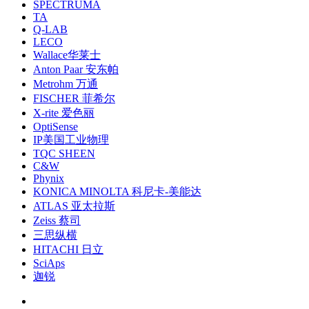
SPECTRUMA
TA
Q-LAB
LECO
Wallace华莱士
Anton Paar 安东帕
Metrohm 万通
FISCHER 菲希尔
X-rite 爱色丽
OptiSense
IP美国工业物理
TQC SHEEN
C&W
Phynix
KONICA MINOLTA 科尼卡-美能达
ATLAS 亚太拉斯
Zeiss 蔡司
三思纵横
HITACHI 日立
SciAps
迦锐