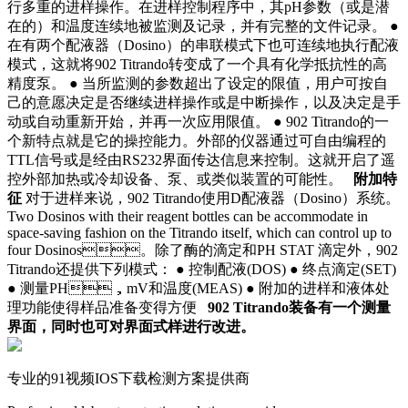
行多重的进样操作。在进样控制程序中，其pH参数（或是潜
在的）和温度连续地被监测及记录，并有完整的文件记录。 ●
在有两个配液器（Dosino）的串联模式下也可连续地执行配液
模式，这就将902 Titrando转变成了一个具有化学抵抗性的高
精度泵。 ● 当所监测的参数超出了设定的限值，用户可按自
己的意愿决定是否继续进样操作或是中断操作，以及决定是手
动或自动重新开始，并再一次应用限值。 ● 902 Titrando的一
个新特点就是它的操控能力。外部的仪器通过可自由编程的
TTL信号或是经由RS232界面传达信息来控制。这就开启了遥
控外部加热或冷却设备、泵、或类似装置的可能性。
附加特
征
对于进样来说，902 Titrando使用D配液器（Dosino）系统。
Two Dosinos with their reagent bottles can be accommodate in
space-saving fashion on the Titrando itself, which can control up to
four Dosinos。除了酶的滴定和PH STAT 滴定外，902
Titrando还提供下列模式： ● 控制配液(DOS) ● 终点滴定(SET)
● 测量PH，mV和温度(MEAS) ● 附加的进样和液体处
理功能使得样品准备变得方便
902 Titrando装备有一个测量
界面，同时也可对界面式样进行改进。
专业的91视频IOS下载检测方案提供商