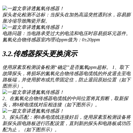
探头老化检测不达标：当探头在加热高温突然遇到水，容易膨
胀冷缩导致陶瓷开裂。
电路问题：当电路承受过大的电流和电压时容易损坏元器件。
氮氧化合物传感器室内理论ppm值为：0±20ppm
3.2.传感器探头更换演示
使用尿素泵检测设备检测“确定”是否氮氧ppm超标。 1、取下
故障探头，将损坏的氮氧化合物传感器电缆线的外皮退去至电
路板端，并使用胶布或扎带固定住，防止退回原始位置（如下
图所示）。
2、在氮氧化合物传感器电缆线的中间位置将其剪断，取新探
头，将8根电缆线对应相连接（如下图所示）。
3、探头匹配：将8条电缆线连接好后，使用尿素泵检测设备将
新探头跟电路板进行匹配设置，直到新的探头和电路板成功匹
配为止，（如下图所示）。