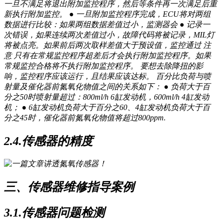
一旦不满足将退出附加监控程序，然后等条件再一次满足后重
新执行附加监控。 ● 一旦附加监控程序完成，ECU将对两组
数据进行比较：如果两组数据差值过小，监测器会 ● 记录一
次错误，如果连续两次差值过小，故障代码将被记录，MIL灯
将被点亮。如果前后两次取样差值大于预设值，监控通过 注
意 只有在常规监控程序超差后才会执行附加监控程序。如果
常规监控合格将不执行附加监控程序。 要想去除降扭的影
响，监控程序应该运行，且结果应该达标。 百分比负荷与喷
射量及催化器前氮氧化物值之间的关系如下： ● 负荷大于百
分之50时喷射量超过：800ml/h 6缸发动机，600ml/h 4缸发动
机； ● 6缸发动机负荷大于百分之60、4缸发动机负荷大于百
分之45时，催化器前氮氧化物值将超过800ppm.
2.4.传感器的精度
三、传感器维修指导案例
3.1.传感器问题检测