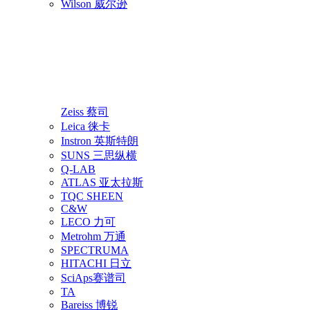
Wilson 威尔逊
Zeiss 蔡司
Leica 徕卡
Instron 英斯特朗
SUNS 三思纵横
Q-LAB
ATLAS 亚太拉斯
TQC SHEEN
C&W
LECO 力可
Metrohm 万通
SPECTRUMA
HITACHI 日立
SciAps赛谱司
TA
Bareiss 博锐