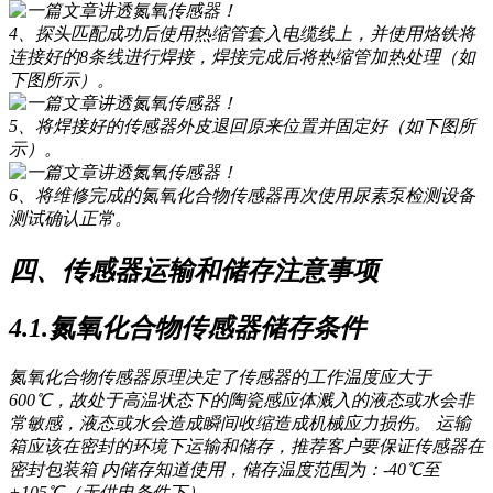
4、探头匹配成功后使用热缩管套入电缆线上，并使用烙铁将
连接好的8条线进行焊接，焊接完成后将热缩管加热处理（如
下图所示）。
5、将焊接好的传感器外皮退回原来位置并固定好（如下图所
示）。
6、将维修完成的氮氧化合物传感器再次使用尿素泵检测设备
测试确认正常。
四、传感器运输和储存注意事项
4.1.氮氧化合物传感器储存条件
氮氧化合物传感器原理决定了传感器的工作温度应大于
600℃，故处于高温状态下的陶瓷感应体溅入的液态或水会非
常敏感，液态或水会造成瞬间收缩造成机械应力损伤。 运输
箱应该在密封的环境下运输和储存，推荐客户要保证传感器在
密封包装箱 内储存知道使用，储存温度范围为：-40℃至
+105℃（无供电条件下）。