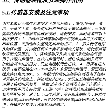
五、传感器装配及安装操作指南
5.1.传感器安装及注意事项
为将氮氧化合物传感器安装至尾气系统上，请使用完好、清
洁、干燥的工具，务必使用标准扭矩扳手来紧固螺丝，当发现
氮氧化合物传感器有机械损伤时，请勿安装。同时请遵照以下
顺序安装： 1、用螺丝将传感器的电子控制单元固定在汽车的
相应位置，依据螺丝类型确定相应的扭矩。 2、摘去传感器探
头的保护盖，并勿使任何尘土弄脏被润滑的螺纹，请勿擦拭螺
纹表面的防磨剂。 3、将传感器探头插入尾气系统的排气管，
用手拧紧六角螺母，在拧六角螺母时，握住传感器触头底部，
接触金属卡扣的部分，防止电缆线弯曲扭转。 4、用标准扭力
扳手（推荐扭矩在50±10Nm之间）来紧固六角螺母，紧固后线
缆允许转角为180°。 5、将配对的插头连接到传感器电子控制
单元部分的插座上，保证插座内清洁，为防止反接插头插座均
使用了接插指示标号。 注意 若有多个传感器安装于该系统，
请注意将不同安装位置（上游/下游）传感器的相应插头插座
标号匹配正确，对于Uninox传感器，没有相应的标号，标准传
输地址由pin5开路获得，另外的传输地址由pin5短路到GND获
得，获得地址在设计汽车线路时确定。