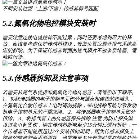
不同安装位置（上游/下游）传感器标号匹配
5.2.氮氧化物电控模块安装时
需要注意连接电缆拉伸不能过紧，同时还要考虑到应力的释
放。应该要考虑保护传感器模块，安装位置应避开排气系统高
温的影响。为了保证传感器背面的透气膜片不被杂质堵塞、遮
蔽或污染。
5.3.传感器拆卸及注意事项
若需要从尾气系统拆卸氮氧化合物传感器，请遵照以下顺序。
1、拆除传感器的电子控制单元部分与插座相连接的接插头，
在氮氧化合物传感器上电时请勿拆除，带电拆除可能导致发动
机电子控制单元的严重故障。 2、将传感器电子控制单元部分
拆除。 3、将排气管上的传感器探头拆除 注意 为防止探头温
度过高引起烫伤，请在传感器断电至少15分钟后进行拆除，一
个传感器不能使用超过2个安装拆卸周期，因为传感器探头上
螺纹的防磨剂会逐渐损耗，当需要更多次安装时需在螺纹处涂