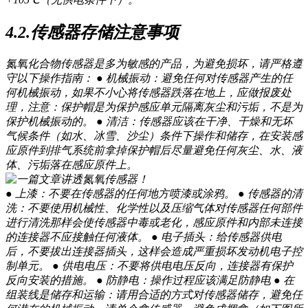
4.2.传感器存储注意事项
氮氧化合物传感器是多为敏感的产品，为避免损坏，请严格遵
守以下操作指南： ● 机械振动：避免任何对传感器产生的任
何机械振动，如果不小心将传感器跌落在地上，应做报废处
理，注意：保护帽是为保护感应单元隔离灰尘和污垢，不是为
保护机械振动的。 ● 清洁：传感器应该在干净、干燥和无坏
气候条件（如水、冰雪、沙尘）条件下操作和储存，在安装感
应原件到排气系统前拿掉保护帽后尽量避免任何灰尘、水、液
体、污垢落在感应原件上。
● 上漆：不要在传感器的任何地方喷漆或涂鸦。 ● 传感器的清
洗：不要使用机械性、化学性以及压缩气体对传感器任何部件
进行清洗那样会使传感器中毒或老化，感应原件和内部未连接
的连接器不应接触任何液体。 ● 电子插头：给传感器供电
后，不要拔出连接器插头，这样会造成严重损坏发动机电子控
制单元。 ● 供电电压：不要将供电电压反向，连接器有保护
反向安装的措施。 ● 防静电：操作过程应该满足防静电 ● 在
组装线是储存和运输：请用合适的方式对传感器储存，避免任