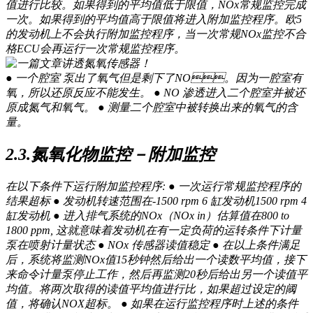
值进行比较。如果得到的平均值低于限值，NOx常规监控完成
一次。如果得到的平均值高于限值将进入附加监控程序。欧5
的发动机上不会执行附加监控程序，当一次常规NOx监控不合
格ECU会再运行一次常规监控程序。
● 一个腔室 泵出了氧气但是剩下了NO。因为一腔室有
氧，所以还原反应不能发生。 ● NO 渗透进入二个腔室并被还
原成氮气和氧气。 ● 测量二个腔室中被转换出来的氧气的含
量。
2.3.氮氧化物监控－附加监控
在以下条件下运行附加监控程序: ● 一次运行常规监控程序的
结果超标 ● 发动机转速范围在-1500 rpm 6 缸发动机1500 rpm 4
缸发动机 ● 进入排气系统的NOx（NOx in）估算值在800 to
1800 ppm, 这就意味着发动机在有一定负荷的运转条件下计量
泵在喷射计量状态 ● NOx 传感器读值稳定 ● 在以上条件满足
后，系统将监测NOx值15秒钟然后给出一个读数平均值，接下
来命令计量泵停止工作，然后再监测20秒后给出另一个读值平
均值。将两次取得的读值平均值进行比，如果超过设定的阈
值，将确认NOX超标。 ● 如果在运行监控程序时上述的条件