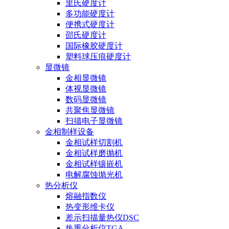
里氏硬度计
多功能硬度计
便携式硬度计
邵氏硬度计
国际橡胶硬度计
塑料球压痕硬度计
显微镜
金相显微镜
体视显微镜
数码显微镜
共聚焦显微镜
扫描电子显微镜
金相制样设备
金相试样切割机
金相试样磨抛机
金相试样镶嵌机
电解腐蚀抛光机
热分析仪
熔融指数仪
热变形维卡仪
差示扫描量热仪DSC
热重分析仪TGA