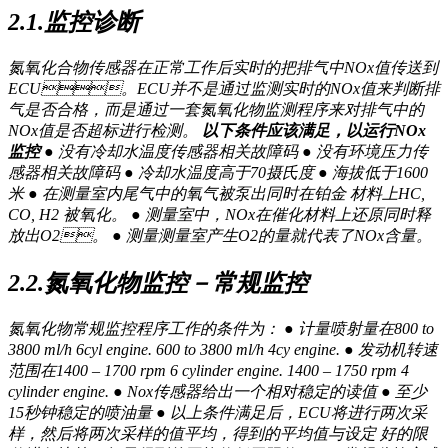
2.1.监控诊断
氮氧化合物传感器在正常工作后实时的把排气中NOx值传送到
ECU。ECU并不是通过监测实时的NOx值来判断排
气是否合格，而是通过一套氮氧化物监测程序来对排气中的
NOx值是否超标进行检测。
以下条件应该满足，以运行NOx
监控
● 没有冷却水温度传感器相关故障码 ● 没有环境压力传
感器相关故障码 ● 冷却水温度高于70摄氏度 ● 海拔低于1600
米 ● 在测量室内尾气中的氧气被泵出同时在铂金 材料上HC,
CO, H2 被氧化。 ● 测量室中，NOx在催化材料上还原同时释
放出O2。 ● 测量测量室产生O2的量就代表了NOx含量。
2.2.氮氧化物监控－常规监控
氮氧化物常规监控程序工作的条件为： ● 计量喷射量在800 to
3800 ml/h 6cyl engine. 600 to 3800 ml/h 4cy engine. ● 发动机转速
范围在1400 – 1700 rpm 6 cylinder engine. 1400 – 1750 rpm 4
cylinder engine. ● Nox传感器给出一个相对稳定的读值 ● 至少
15秒钟稳定的喷油量 ● 以上条件满足后，ECU将进行两次采
样，然后将两次采样的值平均，得到的平均值与设定 好的限