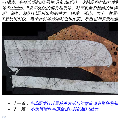
行观察。包括宏观组织(晶粒)分析,如焊缝一次结晶的粗细程度和方
等;S、P及氧化物的偏析程度等。对宏观金相检验的试
织、偏析、缺陷,以及析出相的种类、性质、形态、大小
X射线衍射仪、电子探针等分别对组织形态、析出相和夹杂物
上一篇：
布氏硬度计计量校准方式与注意事项有那些您知道
下一篇：
不锈钢锻件高倍金相试样的组织显示