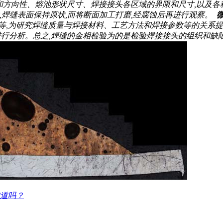
向性、熔池形状尺寸、焊接接头各区域的界限和尺寸,以及各种焊
样,焊缝表面保持原状,而将断面加工打磨,经腐蚀后再进行观察。
、数量等,为研究焊缝质量与焊接材料、工艺方法和焊接参数等的关
进行分析。总之,焊缝的金相检验为的是检验焊接接头的组织和缺陷
吗？