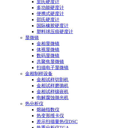
里氏硬度计
多功能硬度计
便携式硬度计
邵氏硬度计
国际橡胶硬度计
塑料球压痕硬度计
显微镜
金相显微镜
体视显微镜
数码显微镜
共聚焦显微镜
扫描电子显微镜
金相制样设备
金相试样切割机
金相试样磨抛机
金相试样镶嵌机
电解腐蚀抛光机
热分析仪
熔融指数仪
热变形维卡仪
差示扫描量热仪DSC
热重分析仪TGA