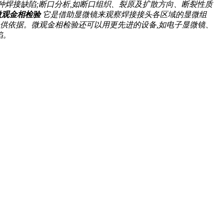
接缺陷;断口分析,如断口组织、裂原及扩散方向、断裂性质
微观金相检验
它是借助显微镜来观察焊接接头各区域的显微组
系提供依据。微观金相检验还可以用更先进的设备,如电子显微镜、
。