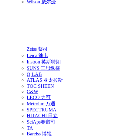
Wilson 威尔逊
Zeiss 蔡司
Leica 徕卡
Instron 英斯特朗
SUNS 三思纵横
Q-LAB
ATLAS 亚太拉斯
TQC SHEEN
C&W
LECO 力可
Metrohm 万通
SPECTRUMA
HITACHI 日立
SciAps赛谱司
TA
Bareiss 博锐