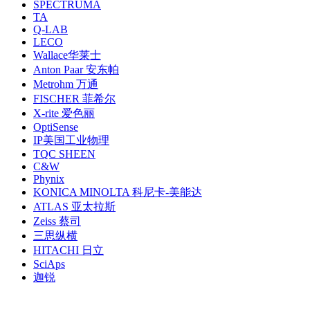
SPECTRUMA
TA
Q-LAB
LECO
Wallace华莱士
Anton Paar 安东帕
Metrohm 万通
FISCHER 菲希尔
X-rite 爱色丽
OptiSense
IP美国工业物理
TQC SHEEN
C&W
Phynix
KONICA MINOLTA 科尼卡-美能达
ATLAS 亚太拉斯
Zeiss 蔡司
三思纵横
HITACHI 日立
SciAps
迦锐