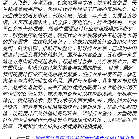
源，大飞机、海洋工程、智能电网等专项，城市轨道交通，民
生领域等新兴产业，为硬度计行业提供了广阔的市场机会。而
行业传统的服务市场，例如火电、冶金、等产业，发展速度放
缓。未来市场需求大，机会多，变化剧烈，行业调结构、上水
平任务将十分艰难。 随着中国硬度计行业市场规模的不断扩
大，强势品牌依然不足，硬度计企业发展现状并不能满足市场
的扩张需求。在这样的形势下，少数好的硬度计企业如何率先
突围，做大做强，推动行业整合，引导行业发展，已成为中国
硬度计行业发展的必然趋势。国外各知名企业，没有哪一家是
通过赤身肉博发展起来的，都是通过兼并与合作发展壮大。而
中国民企，却没有这种兼并整合与发展的概念。 目前，虽然
我国硬度计行业产品规格种类繁多，但行业集中度不高，缺乏
市场竞争力的行业知名产品。通过行业整合，具备技术创新能
力、品牌渠道优势，或生产能力优势的硬度计企业能够实现不
同企业的优势互补，技术导向企业可以在控制系统、光机电一
体化、微处理技术、数字技术等方面发挥特长，凭借强大的制
造能力，制造导向企业能够加快产品更新速度，提高产品附加
值，使硬度计产品价值链得到延伸。经过行业整合，大型硬度
计生产企业能够进一步提升生产线现代化程度，大幅提高生产
效率，巩固和扩大企业的技术优势和规模优势。
上一篇：
温州市计量院首次参加全国洛氏硬度计能力验