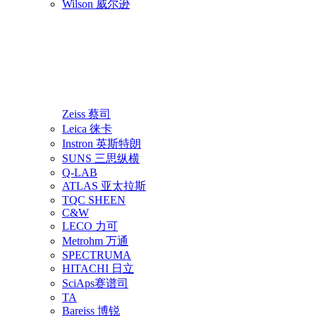
Wilson 威尔逊
Zeiss 蔡司
Leica 徕卡
Instron 英斯特朗
SUNS 三思纵横
Q-LAB
ATLAS 亚太拉斯
TQC SHEEN
C&W
LECO 力可
Metrohm 万通
SPECTRUMA
HITACHI 日立
SciAps赛谱司
TA
Bareiss 博锐