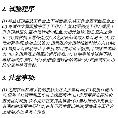
2. 试验程序
(1) 将丝杠顶面及工作台上下端面擦净,将工作台置于丝杠台上;
(2) 将试件支撑面擦净置于工作台上,旋转手轮使工作台缓慢上
升并顶起压头,至小指针指向红点,大指针旋转3圈垂直向上为
止; (3) 旋转指示器外壳,使C,B之间长刻线与大指针对正; (4) 拉
动加荷手柄,施加主试验力,指示器的大指针按逆时针方向转动;
(5) 当指示针转动停止下来后,即可将卸荷手柄推回,卸除主试验
力; (6) 从指示器上相应的标尺读数; (7) 转动手轮使试件下降,
再移动试件.按以上(2)-(6)步骤进行新的试验; (8) 试验结束后用
防尘罩将机器盖好.
3. 注意事项:
(1) 定期在丝杠与手轮的接触面注入少量机油; (2) 硬度计使用
前,应将丝杠顶面和工作台上端面擦净; (3) 定期用标准硬块检
查硬度计精度,决不允许在支撑面试验; (4) 当标准硬块支承面
有毛刺时应用油石打光,在其不同位置试验时,硬块应在工作台
上拖动,不应拿离工作台.