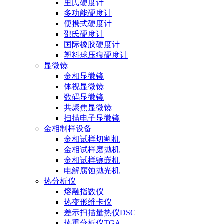
里氏硬度计
多功能硬度计
便携式硬度计
邵氏硬度计
国际橡胶硬度计
塑料球压痕硬度计
显微镜
金相显微镜
体视显微镜
数码显微镜
共聚焦显微镜
扫描电子显微镜
金相制样设备
金相试样切割机
金相试样磨抛机
金相试样镶嵌机
电解腐蚀抛光机
热分析仪
熔融指数仪
热变形维卡仪
差示扫描量热仪DSC
热重分析仪TGA