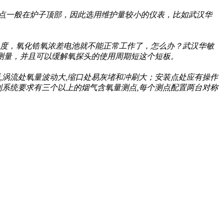
般在炉子顶部，因此选用维护量较小的仪表，比如武汉华
00度，氧化锆氧浓差电池就不能正常工作了，怎么办？武汉华敏
，并且可以缓解氧探头的使用周期短这个短板。
缓,涡流处氧量波动大,缩口处易灰堵和冲刷大；安装点处应有操作
化控制系统要求有三个以上的烟气含氧量测点,每个测点配置两台对称