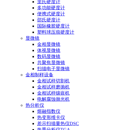
里氏硬度计
多功能硬度计
便携式硬度计
邵氏硬度计
国际橡胶硬度计
塑料球压痕硬度计
显微镜
金相显微镜
体视显微镜
数码显微镜
共聚焦显微镜
扫描电子显微镜
金相制样设备
金相试样切割机
金相试样磨抛机
金相试样镶嵌机
电解腐蚀抛光机
热分析仪
熔融指数仪
热变形维卡仪
差示扫描量热仪DSC
热重分析仪TGA