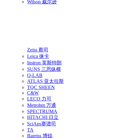
Wilson 威尔逊
Zeiss 蔡司
Leica 徕卡
Instron 英斯特朗
SUNS 三思纵横
Q-LAB
ATLAS 亚太拉斯
TQC SHEEN
C&W
LECO 力可
Metrohm 万通
SPECTRUMA
HITACHI 日立
SciAps赛谱司
TA
Bareiss 博锐