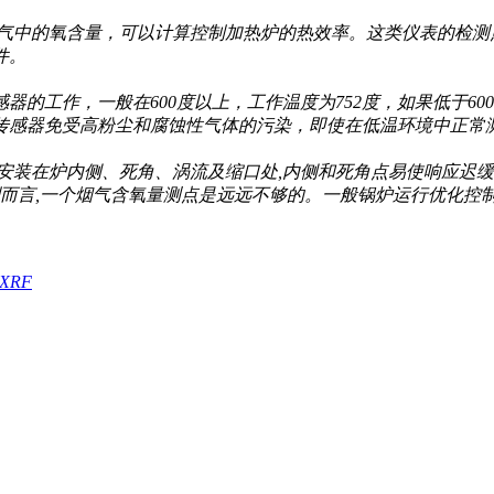
的氧含量，可以计算控制加热炉的热效率。这类仪表的检测点一
。
作，一般在600度以上，工作温度为752度，如果低于6
器免受高粉尘和腐蚀性气体的污染，即使在低温环境中正常测量
在炉内侧、死角、涡流及缩口处,内侧和死角点易使响应迟
控制而言,一个烟气含氧量测点是远远不够的。一般锅炉运行优
XRF