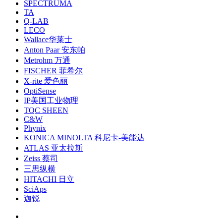
SPECTRUMA
TA
Q-LAB
LECO
Wallace华莱士
Anton Paar 安东帕
Metrohm 万通
FISCHER 菲希尔
X-rite 爱色丽
OptiSense
IP美国工业物理
TQC SHEEN
C&W
Phynix
KONICA MINOLTA 科尼卡-美能达
ATLAS 亚太拉斯
Zeiss 蔡司
三思纵横
HITACHI 日立
SciAps
迦锐