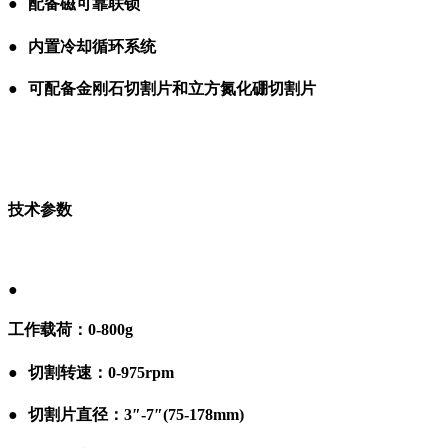
●
●
配备磁可靠联锁
●
●
内置冷却循环系统
●
●
可配备金刚石切割片和立方氮化硼切割片
●
●
技术参数
●
●
●
工作载荷：0-800g
●
●
切割转速：0-975rpm
●
●
切割片直径：3″-7″(75-178mm)