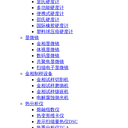
里氏硬度计
多功能硬度计
便携式硬度计
邵氏硬度计
国际橡胶硬度计
塑料球压痕硬度计
显微镜
金相显微镜
体视显微镜
数码显微镜
共聚焦显微镜
扫描电子显微镜
金相制样设备
金相试样切割机
金相试样磨抛机
金相试样镶嵌机
电解腐蚀抛光机
热分析仪
熔融指数仪
热变形维卡仪
差示扫描量热仪DSC
热重分析仪TGA