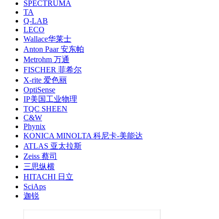
SPECTRUMA
TA
Q-LAB
LECO
Wallace华莱士
Anton Paar 安东帕
Metrohm 万通
FISCHER 菲希尔
X-rite 爱色丽
OptiSense
IP美国工业物理
TQC SHEEN
C&W
Phynix
KONICA MINOLTA 科尼卡-美能达
ATLAS 亚太拉斯
Zeiss 蔡司
三思纵横
HITACHI 日立
SciAps
迦锐