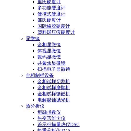
里氏硬度计
多功能硬度计
便携式硬度计
邵氏硬度计
国际橡胶硬度计
塑料球压痕硬度计
显微镜
金相显微镜
体视显微镜
数码显微镜
共聚焦显微镜
扫描电子显微镜
金相制样设备
金相试样切割机
金相试样磨抛机
金相试样镶嵌机
电解腐蚀抛光机
热分析仪
熔融指数仪
热变形维卡仪
差示扫描量热仪DSC
热重分析仪TGA