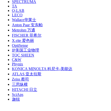
SPECTRUMA
TA
Q-LAB
LECO
Wallace华莱士
Anton Paar 安东帕
Metrohm 万通
FISCHER 菲希尔
X-rite 爱色丽
OptiSense
IP美国工业物理
TQC SHEEN
C&W
Phynix
KONICA MINOLTA 科尼卡-美能达
ATLAS 亚太拉斯
Zeiss 蔡司
三思纵横
HITACHI 日立
SciAps
迦锐