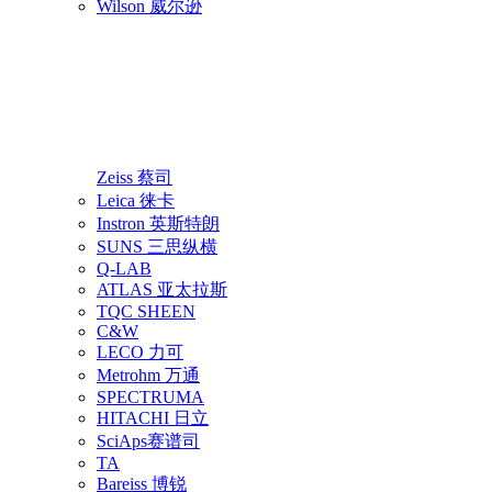
Wilson 威尔逊
Zeiss 蔡司
Leica 徕卡
Instron 英斯特朗
SUNS 三思纵横
Q-LAB
ATLAS 亚太拉斯
TQC SHEEN
C&W
LECO 力可
Metrohm 万通
SPECTRUMA
HITACHI 日立
SciAps赛谱司
TA
Bareiss 博锐