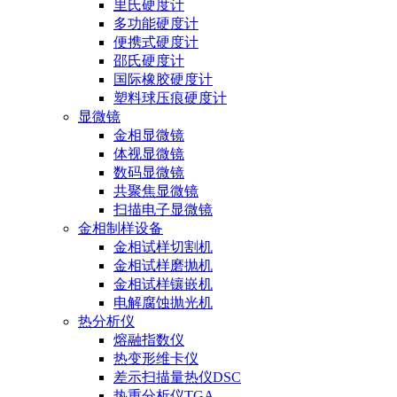
里氏硬度计
多功能硬度计
便携式硬度计
邵氏硬度计
国际橡胶硬度计
塑料球压痕硬度计
显微镜
金相显微镜
体视显微镜
数码显微镜
共聚焦显微镜
扫描电子显微镜
金相制样设备
金相试样切割机
金相试样磨抛机
金相试样镶嵌机
电解腐蚀抛光机
热分析仪
熔融指数仪
热变形维卡仪
差示扫描量热仪DSC
热重分析仪TGA