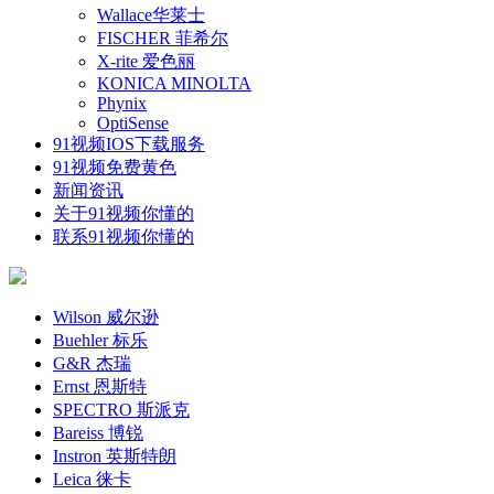
Wallace华莱士
FISCHER 菲希尔
X-rite 爱色丽
KONICA MINOLTA
Phynix
OptiSense
91视频IOS下载服务
91视频免费黄色
新闻资讯
关于91视频你懂的
联系91视频你懂的
Wilson 威尔逊
Buehler 标乐
G&R 杰瑞
Ernst 恩斯特
SPECTRO 斯派克
Bareiss 博锐
Instron 英斯特朗
Leica 徕卡