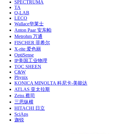
SPECTRUMA
TA
Q-LAB
LECO
Wallace华莱士
Anton Paar 安东帕
Metrohm 万通
FISCHER 菲希尔
X-rite 爱色丽
OptiSense
IP美国工业物理
TQC SHEEN
C&W
Phynix
KONICA MINOLTA 科尼卡-美能达
ATLAS 亚太拉斯
Zeiss 蔡司
三思纵横
HITACHI 日立
SciAps
迦锐