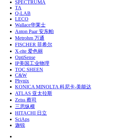
SPECTRUMA
TA
Q-LAB
LECO
Wallace华莱士
Anton Paar 安东帕
Metrohm 万通
FISCHER 菲希尔
X-rite 爱色丽
OptiSense
IP美国工业物理
TQC SHEEN
C&W
Phynix
KONICA MINOLTA 科尼卡-美能达
ATLAS 亚太拉斯
Zeiss 蔡司
三思纵横
HITACHI 日立
SciAps
迦锐