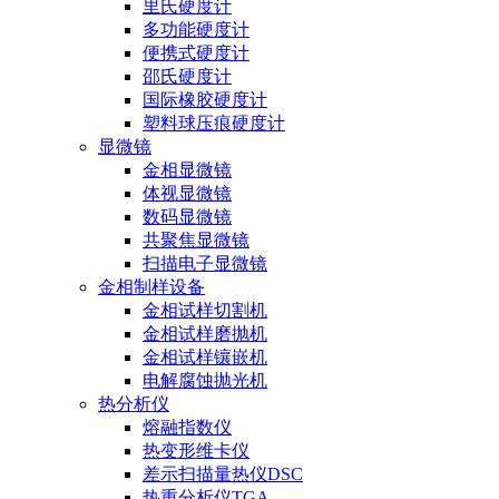
里氏硬度计
多功能硬度计
便携式硬度计
邵氏硬度计
国际橡胶硬度计
塑料球压痕硬度计
显微镜
金相显微镜
体视显微镜
数码显微镜
共聚焦显微镜
扫描电子显微镜
金相制样设备
金相试样切割机
金相试样磨抛机
金相试样镶嵌机
电解腐蚀抛光机
热分析仪
熔融指数仪
热变形维卡仪
差示扫描量热仪DSC
热重分析仪TGA