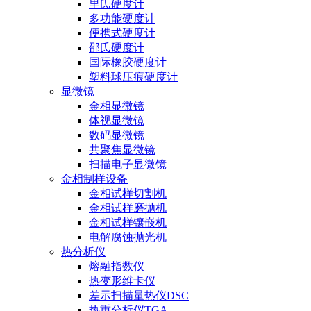
里氏硬度计
多功能硬度计
便携式硬度计
邵氏硬度计
国际橡胶硬度计
塑料球压痕硬度计
显微镜
金相显微镜
体视显微镜
数码显微镜
共聚焦显微镜
扫描电子显微镜
金相制样设备
金相试样切割机
金相试样磨抛机
金相试样镶嵌机
电解腐蚀抛光机
热分析仪
熔融指数仪
热变形维卡仪
差示扫描量热仪DSC
热重分析仪TGA