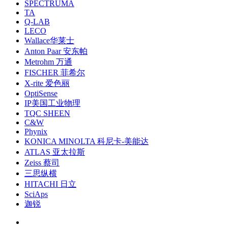
SPECTRUMA
TA
Q-LAB
LECO
Wallace华莱士
Anton Paar 安东帕
Metrohm 万通
FISCHER 菲希尔
X-rite 爱色丽
OptiSense
IP美国工业物理
TQC SHEEN
C&W
Phynix
KONICA MINOLTA 科尼卡-美能达
ATLAS 亚太拉斯
Zeiss 蔡司
三思纵横
HITACHI 日立
SciAps
迦锐